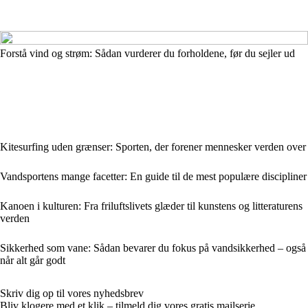
Forstå vind og strøm: Sådan vurderer du forholdene, før du sejler ud
Kitesurfing uden grænser: Sporten, der forener mennesker verden over
Vandsportens mange facetter: En guide til de mest populære discipliner
Kanoen i kulturen: Fra friluftslivets glæder til kunstens og litteraturens
verden
Sikkerhed som vane: Sådan bevarer du fokus på vandsikkerhed – også
når alt går godt
Skriv dig op til vores nyhedsbrev
Bliv klogere med et klik – tilmeld dig vores gratis mailserie.