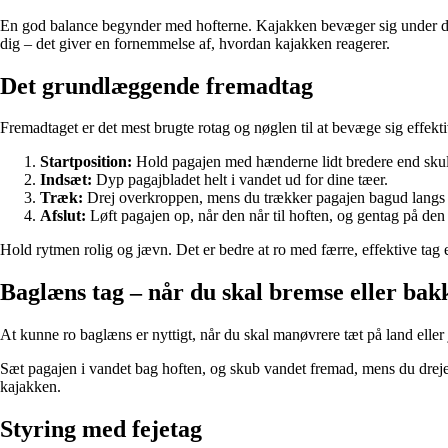
En god balance begynder med hofterne. Kajakken bevæger sig under dig, 
dig – det giver en fornemmelse af, hvordan kajakken reagerer.
Det grundlæggende fremadtag
Fremadtaget er det mest brugte rotag og nøglen til at bevæge sig effekt
Startposition:
Hold pagajen med hænderne lidt bredere end skulde
Indsæt:
Dyp pagajbladet helt i vandet ud for dine tæer.
Træk:
Drej overkroppen, mens du trækker pagajen bagud langs ka
Afslut:
Løft pagajen op, når den når til hoften, og gentag på den
Hold rytmen rolig og jævn. Det er bedre at ro med færre, effektive tag
Baglæns tag – når du skal bremse eller bak
At kunne ro baglæns er nyttigt, når du skal manøvrere tæt på land ell
Sæt pagajen i vandet bag hoften, og skub vandet fremad, mens du drejer
kajakken.
Styring med fejetag