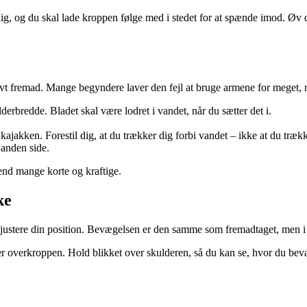
og du skal lade kroppen følge med i stedet for at spænde imod. Øv dig i
ivt fremad. Mange begyndere laver den fejl at bruge armene for meget, m
rbredde. Bladet skal være lodret i vandet, når du sætter det i.
jakken. Forestil dig, at du trækker dig forbi vandet – ikke at du træk
 anden side.
 end mange korte og kraftige.
ke
er justere din position. Bevægelsen er den samme som fremadtaget, men
 overkroppen. Hold blikket over skulderen, så du kan se, hvor du bevæge