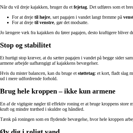
Når du vil dreje kajakken, bruger du et
fejetag
. Det udføres som et bred
For at dreje
til højre
, sæt pagajen i vandet langt fremme på
venst
For at dreje
til venstre
, gør det modsatte.
Jo længere væk fra kajakken du fører pagajen, desto kraftigere bliver d
Stop og stabilitet
Et hurtigt stop kræver, at du sætter pagajen i vandet på begge sider sa
armene arbejde uafhængigt af kajakkens bevægelser.
Hvis du mister balancen, kan du bruge et
støttetag
: et kort, fladt sla
ud i mere udfordrende forhold.
Brug hele kroppen – ikke kun armene
En af de vigtigste nøgler til effektiv roning er at bruge kroppens stor
kraft og mindre træthed i skuldre og håndled.
Tænk på roningen som en flydende bevægelse, hvor hele kroppen arbejde
Øv dig i roligt vand