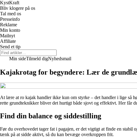
Kyst
Kraft
Bliv klogere på os
Tal med os
Presseinfo
Reklame
Min konto
Mailnyt
Affiliate
Send et tip
Min side
Tilmeld dig
Nyhedsmail
Kajakrotag for begyndere: Lær de grundlægg
At lære at ro kajak handler ikke kun om styrke – det handler i lige så
rette grundteknikker bliver det hurtigt både sjovt og effektivt. Her får 
Find din balance og siddestilling
Før du overhovedet tager fat i pagajen, er det vigtigt at finde en stabi
tænk på at sidde aktivt, så du kan bevæge overkroppen frit.