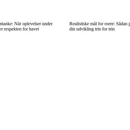
anke: Når oplevelser under
Realistiske mål for roere: Sådan
er respekten for havet
din udvikling trin for trin