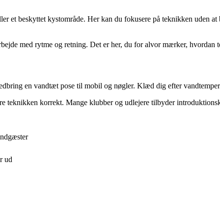
 eller et beskyttet kystområde. Her kan du fokusere på teknikken uden at b
bejde med rytme og retning. Det er her, du for alvor mærker, hvordan t
medbring en vandtæt pose til mobil og nøgler. Klæd dig efter vandtempera
t lære teknikken korrekt. Mange klubber og udlejere tilbyder introduktion
randgæster
er ud