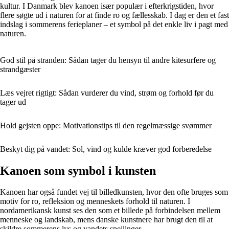
kultur. I Danmark blev kanoen især populær i efterkrigstiden, hvor
flere søgte ud i naturen for at finde ro og fællesskab. I dag er den et fast
indslag i sommerens ferieplaner – et symbol på det enkle liv i pagt med
naturen.
God stil på stranden: Sådan tager du hensyn til andre kitesurfere og
strandgæster
Læs vejret rigtigt: Sådan vurderer du vind, strøm og forhold før du
tager ud
Hold gejsten oppe: Motivationstips til den regelmæssige svømmer
Beskyt dig på vandet: Sol, vind og kulde kræver god forberedelse
Kanoen som symbol i kunsten
Kanoen har også fundet vej til billedkunsten, hvor den ofte bruges som
motiv for ro, refleksion og menneskets forhold til naturen. I
nordamerikansk kunst ses den som et billede på forbindelsen mellem
menneske og landskab, mens danske kunstnere har brugt den til at
skildre sommerens lys og vandets spejlinger.