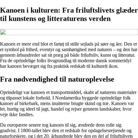
Kanoen i kulturen: Fra friluftslivets glæder
til kunstens og litteraturens verden
Kanoen er mere end blot et fartøj til stille sejlads på søer og åer. Den er
et symbol på frihed, eventyr og samhørighed med naturen – og den har
gennem århundreder sat sit præg på både friluftsliv, kunst og litteratur.
Fra de oprindelige folks livsgrundlag til moderne dansk sommeridyl
har kanoen bevæget sig fra praktisk redskab til kulturelt ikon.
Fra nødvendighed til naturoplevelse
Oprindeligt var kanoen et transportmiddel, skabt af naturens materialer
og tilpasset lokale forhold. I Nordamerika byggede oprindelige folk
kanoer af birkebark, mens inuitterne brugte skind og træ. Kanoen var
let, hurtig og ideel til jagt, handel og rejser gennem landskaber, hvor
veje ikke fandtes.
Da europæere senere tog kanoen til sig, ændrede dens rolle sig
gradvist. I 1800-tallet blev den et redskab for opdagelsesrejsende og
naturforskere, og i det 20. århundrede blev den en del af friluftslivets