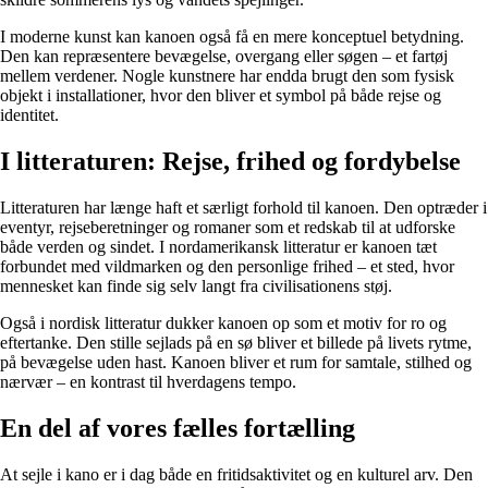
I moderne kunst kan kanoen også få en mere konceptuel betydning.
Den kan repræsentere bevægelse, overgang eller søgen – et fartøj
mellem verdener. Nogle kunstnere har endda brugt den som fysisk
objekt i installationer, hvor den bliver et symbol på både rejse og
identitet.
I litteraturen: Rejse, frihed og fordybelse
Litteraturen har længe haft et særligt forhold til kanoen. Den optræder i
eventyr, rejseberetninger og romaner som et redskab til at udforske
både verden og sindet. I nordamerikansk litteratur er kanoen tæt
forbundet med vildmarken og den personlige frihed – et sted, hvor
mennesket kan finde sig selv langt fra civilisationens støj.
Også i nordisk litteratur dukker kanoen op som et motiv for ro og
eftertanke. Den stille sejlads på en sø bliver et billede på livets rytme,
på bevægelse uden hast. Kanoen bliver et rum for samtale, stilhed og
nærvær – en kontrast til hverdagens tempo.
En del af vores fælles fortælling
At sejle i kano er i dag både en fritidsaktivitet og en kulturel arv. Den