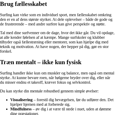
Brug fællesskabet
Surfing kan virke som en individuel sport, men fællesskabet omkring
den er en af dens største styrker. At dele oplevelser – både de gode og
de frustrerende – med andre surfere kan give perspektiv og støtte.
Tal med dine surfvenner om de dage, hvor det ikke går. Du vil opdage,
at alle kender følelsen af at kæmpe. Mange surfskoler og klubber
tilbyder også fællestræning eller mentorer, som kan hjælpe dig med
teknik og motivation. At have nogen, der hepper på dig, gør en stor
forskel.
Træn mentalt – ikke kun fysisk
Surfing handler ikke kun om muskler og balance, men også om mental
styrke. At kunne bevare roen, når bølgerne bryder over dig, eller når
du misser endnu et takeoff, kræver fokus og selvkontrol.
Du kan styrke din mentale robusthed gennem simple øvelser:
Visualisering
– forestil dig bevægelsen, før du udfører den. Det
hjælper hjernen med at forberede sig.
Mindfulness
– øv dig i at være til stede i nuet, uden at dømme
dine præstationer.