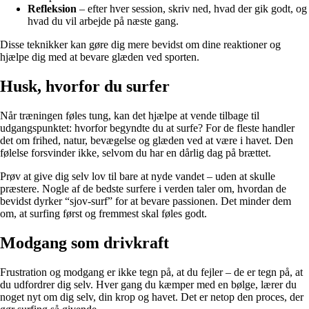
Refleksion
– efter hver session, skriv ned, hvad der gik godt, og
hvad du vil arbejde på næste gang.
Disse teknikker kan gøre dig mere bevidst om dine reaktioner og
hjælpe dig med at bevare glæden ved sporten.
Husk, hvorfor du surfer
Når træningen føles tung, kan det hjælpe at vende tilbage til
udgangspunktet: hvorfor begyndte du at surfe? For de fleste handler
det om frihed, natur, bevægelse og glæden ved at være i havet. Den
følelse forsvinder ikke, selvom du har en dårlig dag på brættet.
Prøv at give dig selv lov til bare at nyde vandet – uden at skulle
præstere. Nogle af de bedste surfere i verden taler om, hvordan de
bevidst dyrker “sjov-surf” for at bevare passionen. Det minder dem
om, at surfing først og fremmest skal føles godt.
Modgang som drivkraft
Frustration og modgang er ikke tegn på, at du fejler – de er tegn på, at
du udfordrer dig selv. Hver gang du kæmper med en bølge, lærer du
noget nyt om dig selv, din krop og havet. Det er netop den proces, der