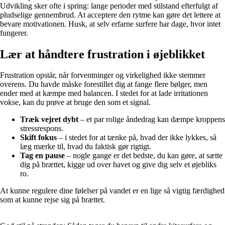
Udvikling sker ofte i spring: lange perioder med stilstand efterfulgt af
pludselige gennembrud. At acceptere den rytme kan gøre det lettere at
bevare motivationen. Husk, at selv erfarne surfere har dage, hvor intet
fungerer.
Lær at håndtere frustration i øjeblikket
Frustration opstår, når forventninger og virkelighed ikke stemmer
overens. Du havde måske forestillet dig at fange flere bølger, men
ender med at kæmpe med balancen. I stedet for at lade irritationen
vokse, kan du prøve at bruge den som et signal.
Træk vejret dybt
– et par rolige åndedrag kan dæmpe kroppens
stressrespons.
Skift fokus
– i stedet for at tænke på, hvad der ikke lykkes, så
læg mærke til, hvad du faktisk gør rigtigt.
Tag en pause
– nogle gange er det bedste, du kan gøre, at sætte
dig på brættet, kigge ud over havet og give dig selv et øjebliks
ro.
At kunne regulere dine følelser på vandet er en lige så vigtig færdighed
som at kunne rejse sig på brættet.