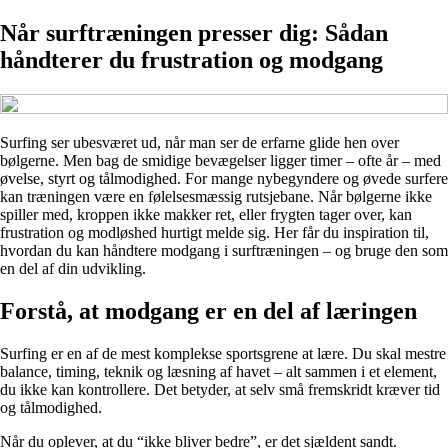
Når surftræningen presser dig: Sådan
håndterer du frustration og modgang
Surfing ser ubesværet ud, når man ser de erfarne glide hen over
bølgerne. Men bag de smidige bevægelser ligger timer – ofte år – med
øvelse, styrt og tålmodighed. For mange nybegyndere og øvede surfere
kan træningen være en følelsesmæssig rutsjebane. Når bølgerne ikke
spiller med, kroppen ikke makker ret, eller frygten tager over, kan
frustration og modløshed hurtigt melde sig. Her får du inspiration til,
hvordan du kan håndtere modgang i surftræningen – og bruge den som
en del af din udvikling.
Forstå, at modgang er en del af læringen
Surfing er en af de mest komplekse sportsgrene at lære. Du skal mestre
balance, timing, teknik og læsning af havet – alt sammen i et element,
du ikke kan kontrollere. Det betyder, at selv små fremskridt kræver tid
og tålmodighed.
Når du oplever, at du “ikke bliver bedre”, er det sjældent sandt.