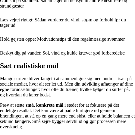
God stil på stranden: Sådan tager du hensyn til andre kitesurfere og
strandgæster
Læs vejret rigtigt: Sådan vurderer du vind, strøm og forhold før du
tager ud
Hold gejsten oppe: Motivationstips til den regelmæssige svømmer
Beskyt dig på vandet: Sol, vind og kulde kræver god forberedelse
Sæt realistiske mål
Mange surfere bliver fanget i at sammenligne sig med andre – især på
sociale medier, hvor alt ser let ud. Men din udvikling afhænger af dine
egne forudsætninger: hvor ofte du træner, hvilke bølger du surfer på,
og hvordan du lærer bedst.
Prøv at sætte
små, konkrete mål
i stedet for at fokusere på det
endelige resultat. Det kan være at padle hurtigere ud gennem
brændingen, at stå op én gang mere end sidst, eller at holde balancen et
sekund længere. Små sejre bygger selvtillid og gør processen mere
overskuelig.