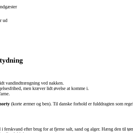
randgæster
er ud
etydning
 lidt vandindtrængning ved nakken.
elsesfrihed, men kræver lidt øvelse at komme i.
farne.
horty
(korte ærmer og ben). Til danske forhold er fulddragten som regel
 i ferskvand efter brug for at fjerne salt, sand og alger. Hæng den til 