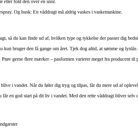
e eller fold den over en snor.
onespray. Og husk: En våddragt må aldrig vaskes i vaskemaskine.
gt, så du kan finde ud af, hvilken type og tykkelse der passer dig bedst.
u kun bruger den få gange om året. Tjek dog altid, at sømme og lynlås er
 Prøv gerne flere mærker – pasformen varierer meget fra producent til 
 blive i vandet. Når du føler dig tryg og tilpas, får du mere ud af opleve
 du får en god start på dit liv i vandet. Med den rette våddragt bliver selv
randgæster