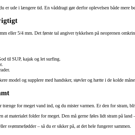
 er ude i længere tid. En våddragt gør derfor oplevelsen både mere beh
igtigt
3/2 mm eller 5/4 mm. Det første tal angiver tykkelsen på neoprenen omkr
d til SUP, kajak og let surfing.
r.
rader.
kkere model og supplere med handsker, støvler og hætte i de kolde måne
amt
der trænge for meget vand ind, og du mister varmen. Er den for stram, bl
 at materialet folder for meget. Den må gerne føles lidt stram på land 
eller svømmefødder – så du er sikker på, at det hele fungerer sammen.