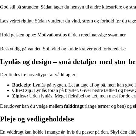
God stil på stranden: Sådan tager du hensyn til andre kitesurfere og st
Læs vejret rigtigt: Sådan vurderer du vind, strøm og forhold før du tag
Hold gejsten oppe: Motivationstips til den regelmæssige svømmer
Beskyt dig på vandet: Sol, vind og kulde kræver god forberedelse
Lynlås og design – små detaljer med stor b
Der findes tre hovedtyper af våddragter:
Back zip:
Lynlås på ryggen. Let at tage af og på, men kan give
Chest zip:
Lynlås foran på brystet. Giver bedre tæthed og bevæg
Zipless:
Uden lynlås. Meget fleksibel og tæt, men mest for de er
Derudover kan du vælge mellem
fulddragt
(lange ærmer og ben) og
s
Pleje og vedligeholdelse
En våddragt kan holde i mange år, hvis du passer på den. Skyl den altid