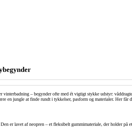
nybegynder
ller vinterbadning – begynder ofte med ét vigtigt stykke udstyr: våddrag
e en jungle at finde rundt i tykkelser, pasform og materialer. Her får du
Den er lavet af neopren – et fleksibelt gummimateriale, der holder på