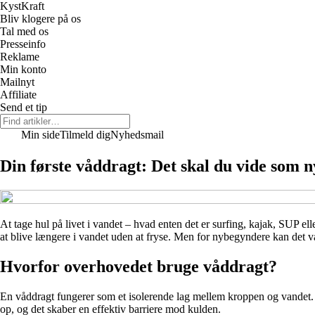
Kyst
Kraft
Bliv klogere på os
Tal med os
Presseinfo
Reklame
Min konto
Mailnyt
Affiliate
Send et tip
Min side
Tilmeld dig
Nyhedsmail
Din første våddragt: Det skal du vide som 
At tage hul på livet i vandet – hvad enten det er surfing, kajak, SUP e
at blive længere i vandet uden at fryse. Men for nybegyndere kan det vær
Hvorfor overhovedet bruge våddragt?
En våddragt fungerer som et isolerende lag mellem kroppen og vandet. 
op, og det skaber en effektiv barriere mod kulden.