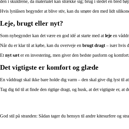
den i skuldrene, da materialet kan strække sig; brug i stedet en bred bøjl
Hvis lynlåsen begynder at blive stiv, kan du smøre den med lidt silik
Leje, brugt eller nyt?
Som nybegynder kan det være en god idé at starte med at
leje
en våddra
Når du er klar til at købe, kan du overveje en
brugt dragt
– især hvis d
Et
nyt sæt
er en investering, men giver den bedste pasform og komfort.
Det vigtigste er komfort og glæde
En våddragt skal ikke bare holde dig varm – den skal give dig lyst til at
Tag dig tid til at finde den rigtige dragt, og husk, at det vigtigste er, at
God stil på stranden: Sådan tager du hensyn til andre kitesurfere og st