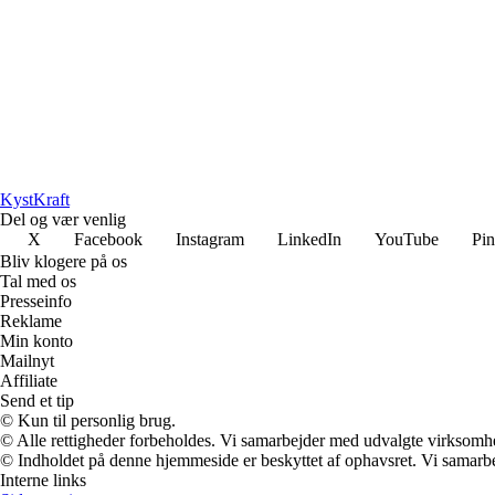
Kyst
Kraft
Del og vær venlig
X
Facebook
Instagram
LinkedIn
YouTube
Pin
Bliv klogere på os
Tal med os
Presseinfo
Reklame
Min konto
Mailnyt
Affiliate
Send et tip
© Kun til personlig brug.
© Alle rettigheder forbeholdes. Vi samarbejder med udvalgte virksomhed
© Indholdet på denne hjemmeside er beskyttet af ophavsret. Vi samarbe
Interne links