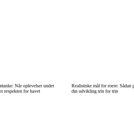
anke: Når oplevelser under
Realistiske mål for roere: Sådan
er respekten for havet
din udvikling trin for trin