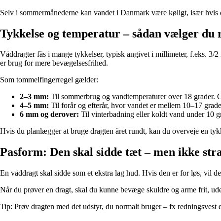
Selv i sommermånederne kan vandet i Danmark være køligt, især hvis du
Tykkelse og temperatur – sådan vælger du r
Våddragter fås i mange tykkelser, typisk angivet i millimeter, f.eks. 
er brug for mere bevægelsesfrihed.
Som tommelfingerregel gælder:
2–3 mm:
Til sommerbrug og vandtemperaturer over 18 grader. Go
4–5 mm:
Til forår og efterår, hvor vandet er mellem 10–17 grade
6 mm og derover:
Til vinterbadning eller koldt vand under 10 g
Hvis du planlægger at bruge dragten året rundt, kan du overveje en ty
Pasform: Den skal sidde tæt – men ikke str
En våddragt skal sidde som et ekstra lag hud. Hvis den er for løs, vil 
Når du prøver en dragt, skal du kunne bevæge skuldre og arme frit, uden
Tip: Prøv dragten med det udstyr, du normalt bruger – fx redningsvest 